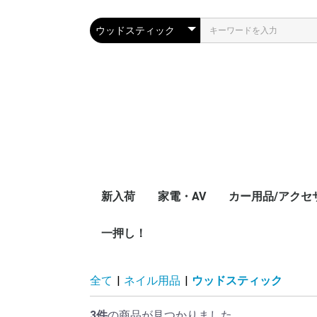
新入荷
家電・AV
カー用品/アクセ
一押し！
ブルーレイプレーヤー
テレビアンテナ変換ア
TVチューナーアクセ
ポータブルプレ
iphone、スマホ
テレビアンテナ
ダプター
サリー
ダー
アダプター
全て
|
ネイル用品
|
ウッドスティック
3件
の商品が見つかりました