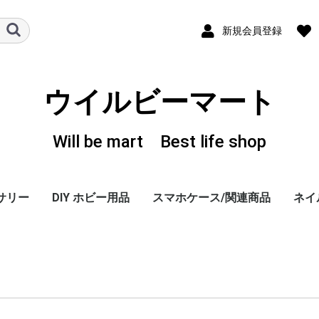
新規会員登録
ウイルビーマート
Will be mart Best life shop
サリー
DIY ホビー用品
スマホケース/関連商品
ネイ
ーヤー
 ホル
、変換
iPhone 6/PLUS ケー
iPhone 5/5S ケース
iPhone 4/4S ケース
iPhone 3G/3GS ケー
GALAXY S3 ケース
その他・スマホ関連商
感染
TOK 
カラ
ジェ
ダス
トレ
ネイ
ネイ
ネイ
ネイ
キュ
カラ
ネイ
ウッ
ディ
ネイ
ネイ
ネイ
LAB
LA
LA
LA
LAB
LAB.
The
スポ
LAB
Spe
Lux 
Lux 
+D 
+D C
+D C
+D C
+D C
+D 
+D C
+D C
+D 
ス
ス
(DOCOMO)
品
ライ
フッ
ログ
ファ
カー
ャー
EDI
ース
ス 
ス 
8G
iPho
ート
EDI
シリ
Icin
GAG
モデ
Ghu
Kim
Hog
Heu
Uem
Ber
モデ
Hol