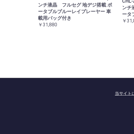
CHL-
ンチ液晶 フルセグ 地デジ搭載 ポ
ンチ
ータブルブルーレイプレーヤー 車
ータ
載用バッグ付き
￥31,
￥31,880
当サイト