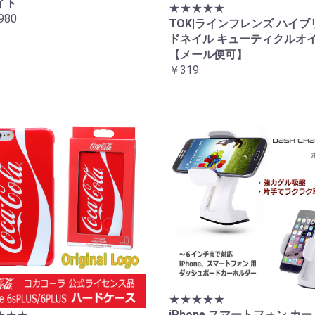
イト
★★★★★
980
TOK|ラインフレンズ ハイブ
ドネイル キューティクルオ
お買い物を続ける
カートへ進む
【メール便可】
￥319
★★★★★
iPhone スマートフォン カー