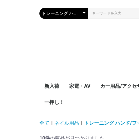
新入荷
家電・AV
カー用品/アクセ
一押し！
ブルーレイプレーヤー
テレビアンテナ変換ア
TVチューナーアクセ
ポータブルプレ
iphone、スマホ
テレビアンテナ
ダプター
サリー
ダー
アダプター
全て
|
ネイル用品
|
トレーニング ハンド/フ
10件
の商品が見つかりました