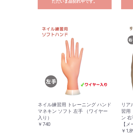
ただいま品切れ中です。
ネイル練習用 トレーニング ハンド
リアル
マネキン ソフト 左手 （ワイヤー
習用
入り）
ン 
￥740
【メ
￥1,8