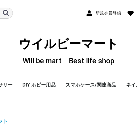
新規会員登録
ウイルビーマート
Will be mart Best life shop
サリー
DIY ホビー用品
スマホケース/関連商品
ネイ
ーヤー
 ホル
、変換
iPhone 6/PLUS ケー
iPhone 5/5S ケース
iPhone 4/4S ケース
iPhone 3G/3GS ケー
GALAXY S3 ケース
その他・スマホ関連商
感染
TOK 
カラ
ジェ
ダス
トレ
ネイ
ネイ
ネイ
ネイ
キュ
カラ
ネイ
ウッ
ディ
ネイ
ネイ
ネイ
LAB
LA
LA
LA
LAB
LAB.
The
スポ
LAB
Spe
Lux 
Lux 
+D 
+D C
+D C
+D C
+D C
+D 
+D C
+D C
+D 
ス
ス
(DOCOMO)
品
ライ
フッ
ログ
ファ
カー
ャー
EDI
ース
ス 
ス 
8G
iPho
ート
EDI
シリ
Icin
GAG
モデ
Ghu
Kim
Hog
Heu
Uem
Ber
モデ
Hol
ット