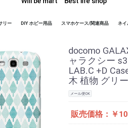
Will be mart Best life shop
サリー
DIY ホビー用品
スマホケース/関連商品
ネイ
ーヤー
 ホル
、変換
iPhone 6/PLUS ケー
iPhone 5/5S ケース
iPhone 4/4S ケース
iPhone 3G/3GS ケー
GALAXY S3 ケース
その他・スマホ関連商
感染
TOK 
カラ
ジェ
ダス
トレ
ネイ
ネイ
ネイ
ネイ
キュ
カラ
ネイ
ウッ
ディ
ネイ
ネイ
ネイ
LAB
LA
LA
LA
LAB
LAB.
The
スポ
LAB
Spe
Lux 
Lux 
+D 
+D C
+D C
+D C
+D C
+D 
+D C
+D C
+D 
ス
ス
(DOCOMO)
品
ライ
フッ
ログ
ファ
カー
ャー
EDI
ース
ス 
ス 
8G
iPho
ート
EDI
シリ
Icin
GAG
モデ
Ghu
Kim
Hog
Heu
Uem
Ber
モデ
Hol
docomo GALAX
ャラクシー s3 
LAB.C +D Case
木 植物 グリ
メール便OK
販売価格：￥10