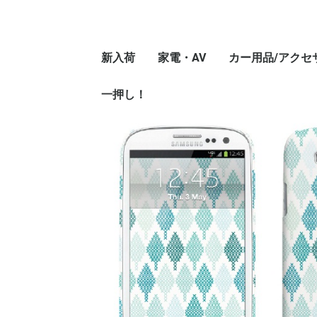
新入荷
家電・AV
カー用品/アクセ
一押し！
ブルーレイプレーヤー
テレビアンテナ変換ア
TVチューナーアクセ
ポータブルプレ
iphone、スマホ
テレビアンテナ
ダプター
サリー
ダー
アダプター