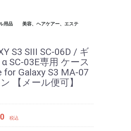
ル用品
美容、ヘアケアー、エステ
防止対策
LINEFRIENDS
ーマニキュア
ルネイル硬化LED
トコレクター
ーニング ハンド/
ルグリッター/ホ
ルファイル/バッ
ルシール/ステッ
ルブラシ
ーティクルプッシ
ーチャート
ルチップ
ドスティック
スペンサー
ルニッパー
ル パーツ
ル関連小物
.C DESIGNER
B.C ウォレットケ
B.C USB付きケー
B.C USB付きケー
.C USBメモリー
C 7days for
 3D idea スキンシ
ーツアームバンド
.C DESIGNER
ck Products 国旗
Mobile Crystal
Mobile Lady
Case Anni&Sanna
ase Kirath
ase Hitomi
ase Jessica
ase Julia
Case Yuko
ase Maria
ase Bibi Eklund
Case Lena
ハイブリッドネイルカ
ネイルマニキュアリム
ファイルセット
ラインフレンズネイル
ネイルファイル
シャイナーバッファー
スタッズシール
ホログラムシール
ラインフレンズネイル
MEMORY SSSシリー
MEMORY SDSシリー
ウォーターネイルシー
天然貝シェルシール
MAGICO シリーズ
MANGO シリーズ
モノグラムシール
大判シールラクシュミ
ラインテープ
+D Case Kirath
+D Case Anni&Sanna
+D Case Hitomi
+D Case Jessica
+D Case Julia
+D Case Yuko
+D Case Maria
+D Case Bibi Eklund
+D Case Lena
+D Case Kirath
+D Case Anni&Sanna
+D Case Hitomi
+D Case Jessica
+D Case Julia
+D Case Yuko
+D Case Maria
+D Case Bibi Eklund
+D Case Lena
ト
ト
ラム
ー
TION +D ケース
 +Sシリーズ
+Sシリーズ
105シリーズ
B付き ケース
ne5s/5
TION +D ケース
ーズ
g
A
ル
ndoo モデル
ura モデル
arth モデル
rling モデル
ura モデル
gstrom モデル
ル
tzberg モデル
ラー
ーバー
シール
シール
ズ
ズ
ル SDWシリーズ
ー
Ghundoo モデル
モデル
Kimura モデル
Hogarth モデル
Heurling モデル
Uemura モデル
Bergstrom モデル
モデル
Holtzberg モデル
Ghundoo モデル
モデル
Kimura モデル
Hogarth モデル
Heurling モデル
Uemura モデル
Bergstrom モデル
モデル
Holtzberg モデル
Y S3 SIII SC-06D / ギ
α SC-03E専用 ケース
 for Galaxy S3 MA-07
ーン 【メール便可】
0
税込